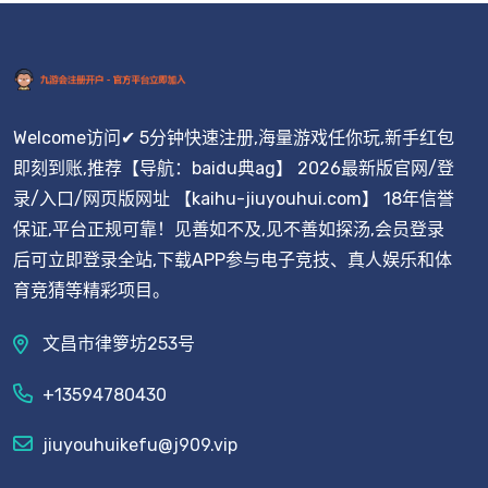
Welcome访问✔ 5分钟快速注册,海量游戏任你玩,新手红包
即刻到账,推荐【导航：baidu典ag】 2026最新版官网/登
录/入口/网页版网址 【kaihu-jiuyouhui.com】 18年信誉
保证,平台正规可靠！见善如不及,见不善如探汤,会员登录
后可立即登录全站,下载APP参与电子竞技、真人娱乐和体
育竞猜等精彩项目。
文昌市律箩坊253号
+13594780430
jiuyouhuikefu@j909.vip