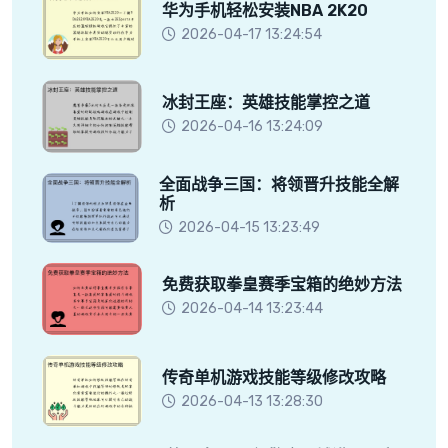
华为手机轻松安装NBA 2K20
2026-04-17 13:24:54
冰封王座：英雄技能掌控之道
2026-04-16 13:24:09
全面战争三国：将领晋升技能全解
析
2026-04-15 13:23:49
免费获取拳皇赛季宝箱的绝妙方法
2026-04-14 13:23:44
传奇单机游戏技能等级修改攻略
2026-04-13 13:28:30