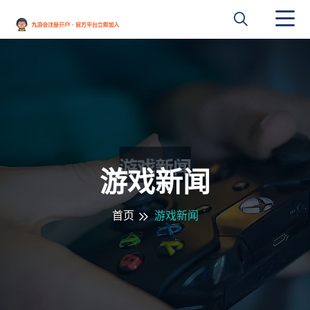
游戏新闻
首页
游戏新闻